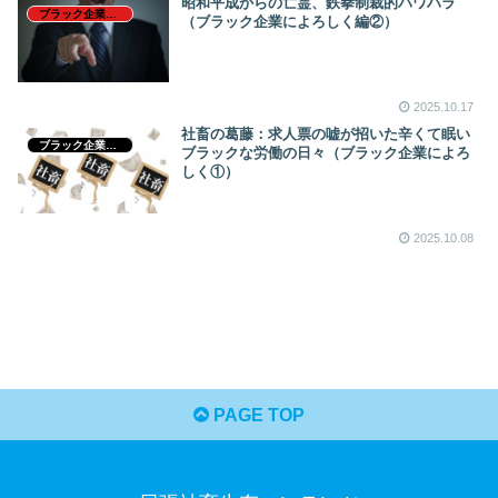
昭和平成からの亡霊、鉄拳制裁的パワハラ
ブラック企業及びパワハラ対処法（我が闘い）
（ブラック企業によろしく編②）
2025.10.17
社畜の葛藤：求人票の嘘が招いた辛くて眠い
ブラック企業放浪記
ブラックな労働の日々（ブラック企業によろ
しく①）
2025.10.08
PAGE TOP