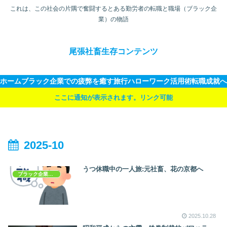
これは、この社会の片隅で奮闘するとある勤労者の転職と職場（ブラック企
業）の物語
尾張社畜生存コンテンツ
ホーム
ブラック企業での疲弊を癒す旅行
ハローワーク活用術
転職成就へ
ここに通知が表示されます。リンク可能
2025-10
うつ休職中の一人旅:元社畜、花の京都へ
ブラック企業での疲弊を癒す旅行
2025.10.28