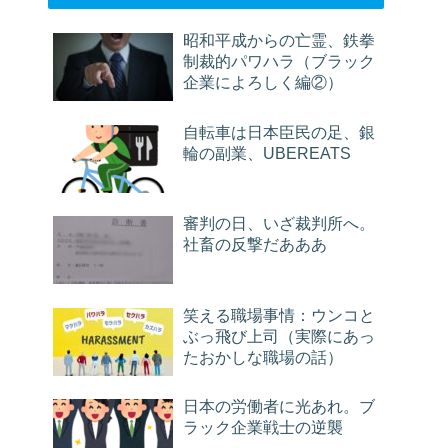
昭和平成からの亡霊、鉄拳
制裁的パワハラ（ブラック
企業によろしく編②）
自転車は日本臣民の足、銀
輪の副業、UBEREATS
審判の日、いざ裁判所へ。
社畜の反撃だあああ
笑える職場事情：ウンコと
ぶっ飛び上司（実際にあっ
たおかしな職場の話）
日本の労働者に光あれ。ブ
ラック企業戦士の逆襲