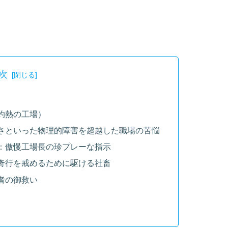
次
灼熱の工場）
さといった物理的障害を超越した職場の苦悩
：傲慢工場長の珍プレーな指示
奇行を戒めるために駆ける社畜
者の御救い