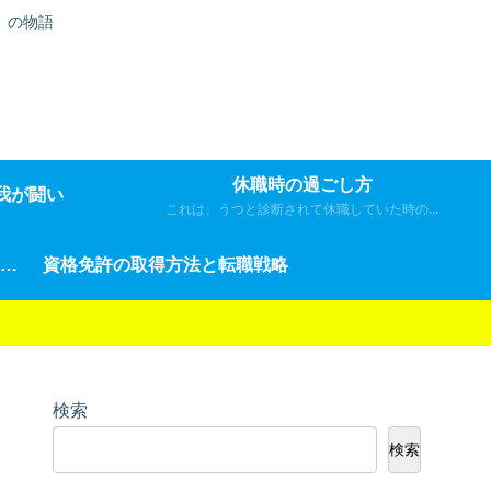
）の物語
休職時の過ごし方
我が闘い
これは、うつと診断されて休職していた時の私の日々の過ごし方について綴りました。
日常を精力的に過ごすセルフケアとメンタル改善
資格免許の取得方法と転職戦略
検索
検索